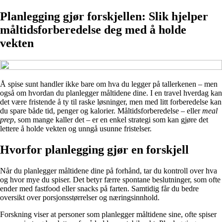
Planlegging gjør forskjellen: Slik hjelper
måltidsforberedelse deg med å holde
vekten
Å spise sunt handler ikke bare om hva du legger på tallerkenen – men
også om hvordan du planlegger måltidene dine. I en travel hverdag kan
det være fristende å ty til raske løsninger, men med litt forberedelse kan
du spare både tid, penger og kalorier. Måltidsforberedelse – eller
meal
prep
, som mange kaller det – er en enkel strategi som kan gjøre det
lettere å holde vekten og unngå usunne fristelser.
Hvorfor planlegging gjør en forskjell
Når du planlegger måltidene dine på forhånd, tar du kontroll over hva
og hvor mye du spiser. Det betyr færre spontane beslutninger, som ofte
ender med fastfood eller snacks på farten. Samtidig får du bedre
oversikt over porsjonsstørrelser og næringsinnhold.
Forskning viser at personer som planlegger måltidene sine, ofte spiser