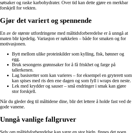
søtsaker og raske karbohydrater. Over tid kan dette gjøre en merkbar
forskjell for vekten.
Gjør det variert og spennende
En av de største utfordringene med måltidsforberedelse er å unngå at
maten blir kjedelig. Variasjon er nøkkelen – både for smaken og for
motivasjonen.
Bytt mellom ulike proteinkilder som kylling, fisk, bønner og
egg.
Bruk sesongens grønnsaker for å få friskhet og farge på
tallerkenen.
Lag basisretter som kan varieres – for eksempel en gryterett som
kan spises med ris den ene dagen og som fyll i wraps den neste.
Lek med krydder og sauser – små endringer i smak kan gjøre
stor forskjell.
Når du gleder deg til måltidene dine, blir det lettere å holde fast ved de
gode vanene.
Unngå vanlige fallgruver
Selv om måltidsforberedelse kan være en stor hjelp, finnes det noen