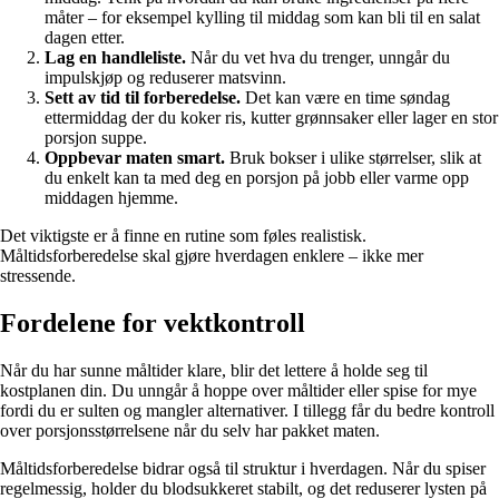
måter – for eksempel kylling til middag som kan bli til en salat
dagen etter.
Lag en handleliste.
Når du vet hva du trenger, unngår du
impulskjøp og reduserer matsvinn.
Sett av tid til forberedelse.
Det kan være en time søndag
ettermiddag der du koker ris, kutter grønnsaker eller lager en stor
porsjon suppe.
Oppbevar maten smart.
Bruk bokser i ulike størrelser, slik at
du enkelt kan ta med deg en porsjon på jobb eller varme opp
middagen hjemme.
Det viktigste er å finne en rutine som føles realistisk.
Måltidsforberedelse skal gjøre hverdagen enklere – ikke mer
stressende.
Fordelene for vektkontroll
Når du har sunne måltider klare, blir det lettere å holde seg til
kostplanen din. Du unngår å hoppe over måltider eller spise for mye
fordi du er sulten og mangler alternativer. I tillegg får du bedre kontroll
over porsjonsstørrelsene når du selv har pakket maten.
Måltidsforberedelse bidrar også til struktur i hverdagen. Når du spiser
regelmessig, holder du blodsukkeret stabilt, og det reduserer lysten på