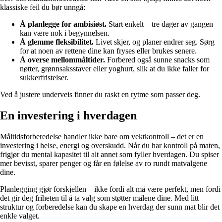
klassiske feil du bør unngå:
Å planlegge for ambisiøst.
Start enkelt – tre dager av gangen
kan være nok i begynnelsen.
Å glemme fleksibilitet.
Livet skjer, og planer endrer seg. Sørg
for at noen av rettene dine kan fryses eller brukes senere.
Å overse mellommåltider.
Forbered også sunne snacks som
nøtter, grønnsaksstaver eller yoghurt, slik at du ikke faller for
sukkerfristelser.
Ved å justere underveis finner du raskt en rytme som passer deg.
En investering i hverdagen
Måltidsforberedelse handler ikke bare om vektkontroll – det er en
investering i helse, energi og overskudd. Når du har kontroll på maten,
frigjør du mental kapasitet til alt annet som fyller hverdagen. Du spiser
mer bevisst, sparer penger og får en følelse av ro rundt matvalgene
dine.
Planlegging gjør forskjellen – ikke fordi alt må være perfekt, men fordi
det gir deg friheten til å ta valg som støtter målene dine. Med litt
struktur og forberedelse kan du skape en hverdag der sunn mat blir det
enkle valget.