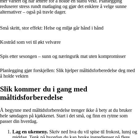
mer variert og har lettere for å holde en stabil vekt. Planlegging
reduserer stress rundt matlaging og gjør det enklere å velge sunne
alternativer – også på travle dager.
Små skritt, stor effekt: Helse og miljø går hånd i hånd
Kostråd som vei til økt velvære
Spis etter sesongen – sunn og næringsrik mat uten kompromisser
Planlegging gjør forskjellen: Slik hjelper måltidsforberedelse deg med
å holde vekten
Slik kommer du i gang med
måltidsforberedelse
Å begynne med måltidsforberedelse trenger ikke å bety at du bruker
hele søndagen på kjøkkenet. Start i det små, og finn en rytme som
passer din hverdag.
Lag en ukemeny.
Skriv ned hva du vil spise til frokost, lunsj og
middag. Tenk på hvordan du kan bruke ingredienser på flere